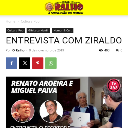
Home
Cultura Pop
Cultura Pop
Gibiteca Henfil
Humor & Cult
ENTREVISTA COM ZIRALDO
Por
O Ralho
-
9 de novembro de 2019
403
0