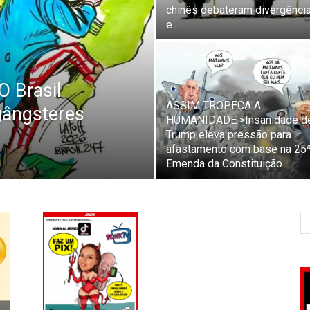
chinês debateram divergênci
e...
 Brasil
ASSIM TROPEÇA A
gângsteres
HUMANIDADE >Insanidade d
Trump eleva pressão para
afastamento com base na 25
Emenda da Constituição