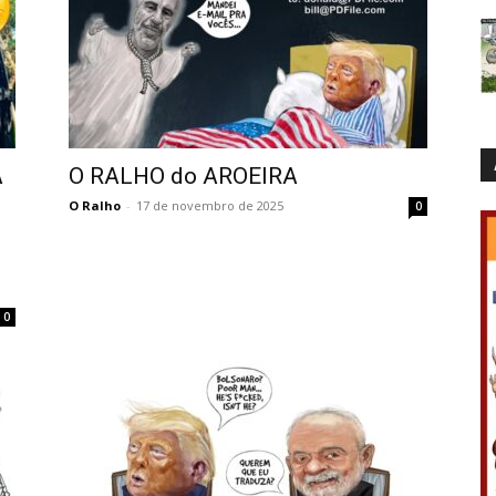
A
O RALHO do AROEIRA
O Ralho
-
17 de novembro de 2025
0
0