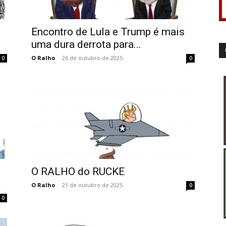
Encontro de Lula e Trump é mais
uma dura derrota para...
O Ralho
-
26 de outubro de 2025
0
0
O RALHO do RUCKE
O Ralho
-
21 de outubro de 2025
0
0