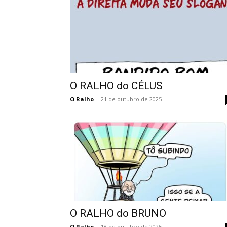
O RALHO do CÉLUS
O Ralho
-
21 de outubro de 2025
O RALHO do BRUNO
O Ralho
-
18 de outubro de 2025