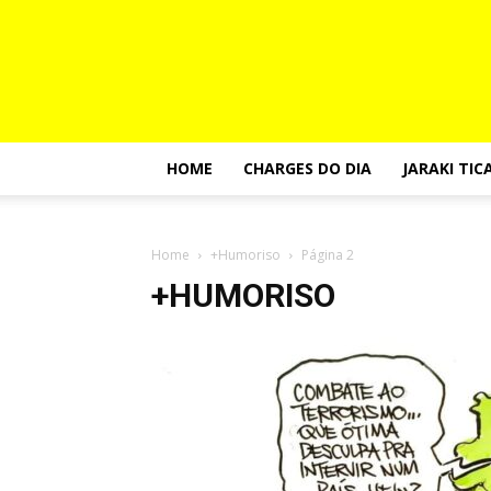
HOME
CHARGES DO DIA
JARAKI TIC
Home
+Humoriso
Página 2
+HUMORISO