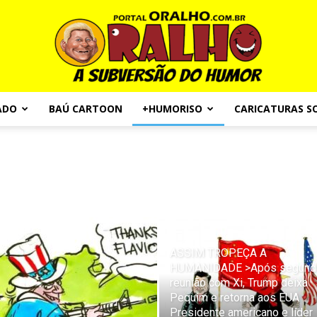
ADO
BAÚ CARTOON
+HUMORISO
CARICATURAS S
Portal
O
ASSIM TROPEÇA A
HUMANIDADE >Após segund
reunião com Xi, Trump deixa
Pequim e retorna aos EUA
Presidente americano e líder
Ralho