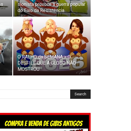
as
sionista provoca a guerra popular
do Eixo da Resistência
e
O RALHO da SEMANA > O
ª
DESFILE QUE A GLOBO NÃO
MOSTROU