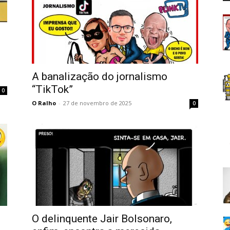
A banalização do jornalismo
“TikTok”
0
O Ralho
-
27 de novembro de 2025
0
O delinquente Jair Bolsonaro,