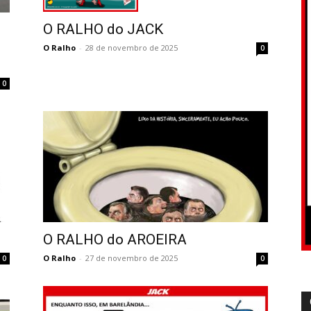
O RALHO do JACK
O Ralho
-
28 de novembro de 2025
0
0
O RALHO do AROEIRA
O Ralho
-
27 de novembro de 2025
0
0