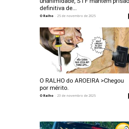
unanimidade, STF mantém prisã
definitiva de...
O Ralho
-
25 de novembro de 2025
O RALHO do AROEIRA >Chegou
por mérito.
O Ralho
-
23 de novembro de 2025