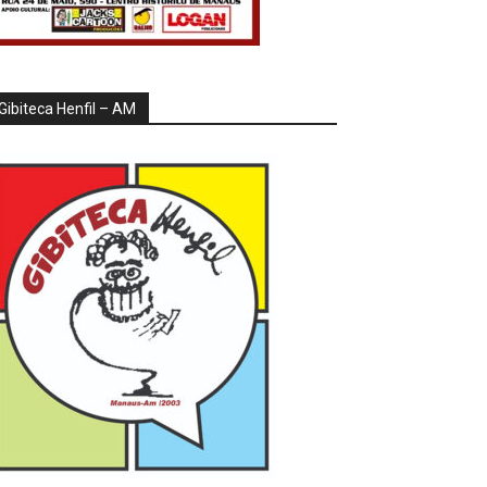
Gibiteca Henfil – AM