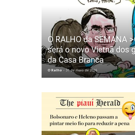
O RALHO da SEMANA >O
será o novo Vietnã dos 
da Casa Branca
O Ralho
-
31 de maio de 2026