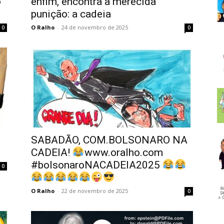
o
enfim, encontra a merecida
punição: a cadeia
O Ralho
-
24 de novembro de 2025
0
0
SABADÃO, COM.BOLSONARO NA
CADEIA!
www.oralho.com
#bolsonaroNACADEIA2025
0
O Ralho
-
22 de novembro de 2025
0