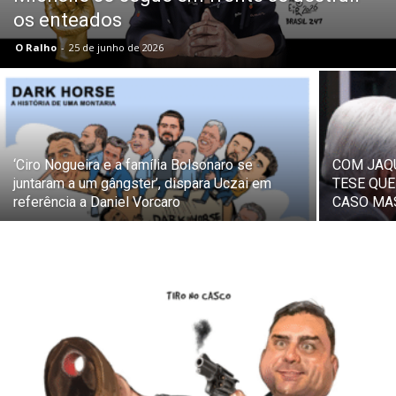
os enteados
O Ralho
-
25 de junho de 2026
‘Ciro Nogueira e a família Bolsonaro se
COM JAQ
juntaram a um gângster’, dispara Uczai em
TESE QU
referência a Daniel Vorcaro
CASO MA