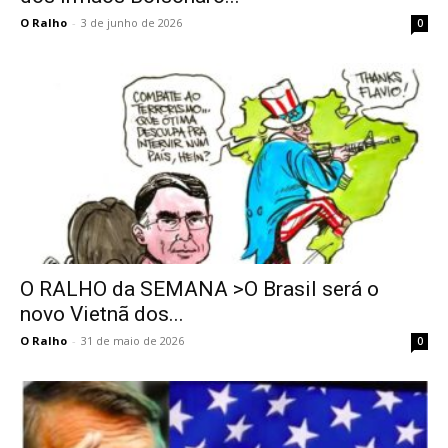
O Ralho
-
3 de junho de 2026
0
O RALHO da SEMANA >O Brasil será o
novo Vietnã dos...
O Ralho
-
31 de maio de 2026
0