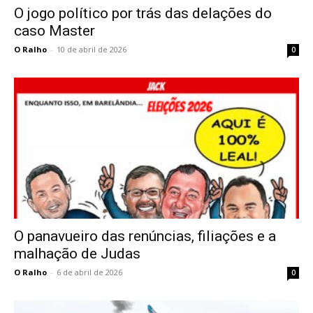
O jogo político por trás das delações do
caso Master
O Ralho
-
10 de abril de 2026
0
O panavueiro das renúncias, filiações e a
malhação de Judas
O Ralho
-
6 de abril de 2026
0