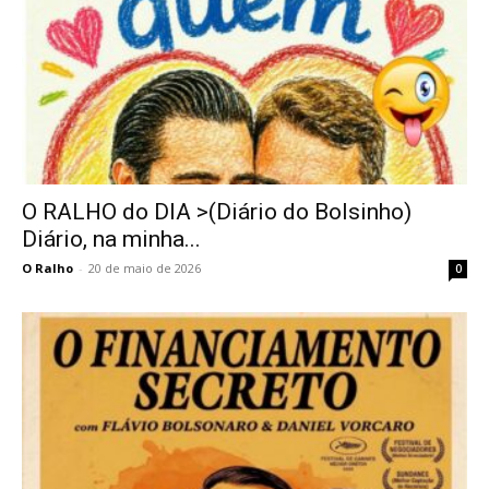
O RALHO do DIA >(Diário do Bolsinho)
Diário, na minha...
O Ralho
-
20 de maio de 2026
0