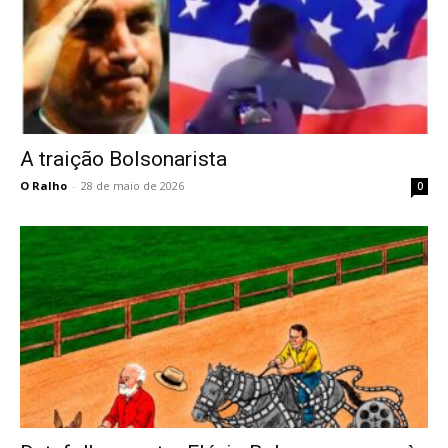
A traição Bolsonarista
O Ralho
-
28 de maio de 2026
0