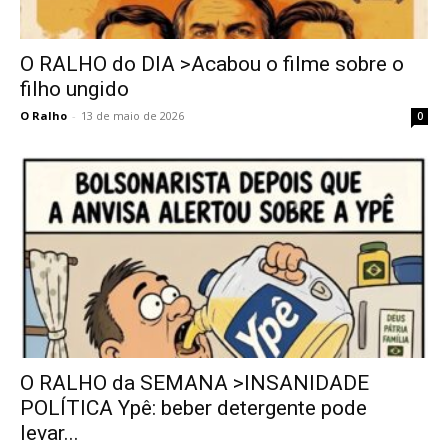
O RALHO do DIA >Acabou o filme sobre o
filho ungido
O Ralho
-
13 de maio de 2026
0
O RALHO da SEMANA >INSANIDADE
POLÍTICA Ypê: beber detergente pode
levar...