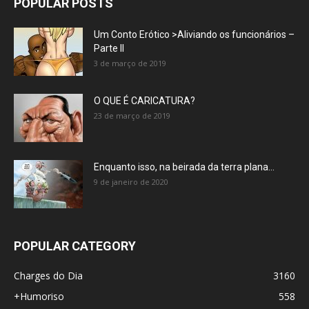
POPULAR POSTS
Um Conto Erótico >Aliviando os funcionários –
Parte II
3 de março de 2019
O QUE É CARICATURA?
23 de março de 2019
Enquanto isso, na beirada da terra plana…
9 de janeiro de 2020
POPULAR CATEGORY
Charges do Dia
3160
+Humoriso
558