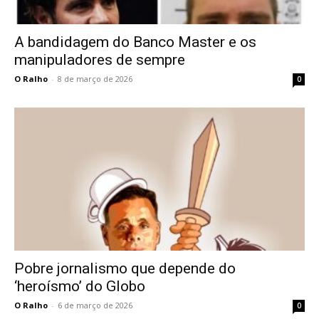
A bandidagem do Banco Master e os
manipuladores de sempre
O Ralho
-
8 de março de 2026
0
Pobre jornalismo que depende do
‘heroísmo’ do Globo
O Ralho
-
6 de março de 2026
0