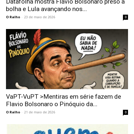
Datafolha mostra Flávio Bolsonaro preso à
bolha e Lula avançando nos...
O Ralho
-
23 de maio de 2026
0
VaPT-VuPT >Mentiras em série fazem de
Flavio Bolsonaro o Pinóquio da...
O Ralho
-
21 de maio de 2026
0