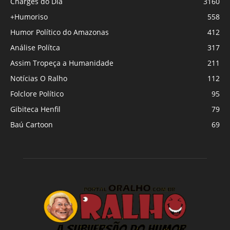
Charges do Dia
3160
+Humoriso
558
Humor Político do Amazonas
412
Análise Polítca
317
Assim Tropeça a Humanidade
211
Notícias O Ralho
112
Folclore Político
95
Gibiteca Henfil
79
Baú Cartoon
69