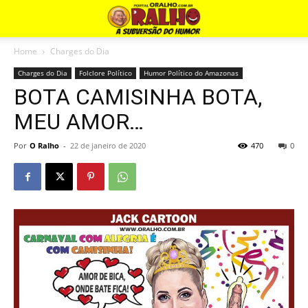
Home
Charges do Dia
Charges do Dia
Folclore Político
Humor Político do Amazonas
BOTA CAMISINHA BOTA,
MEU AMOR…
Por
O Ralho
-
22 de janeiro de 2020
470
0