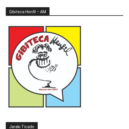
Gibiteca Henfil – AM
Jaraki Ticado