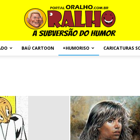
ADO
BAÚ CARTOON
+HUMORISO
CARICATURAS S
Portal
O
Ralho