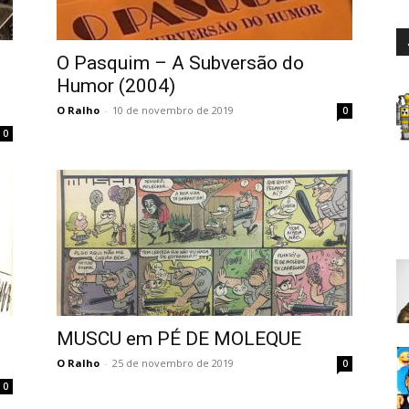
O Pasquim – A Subversão do
Humor (2004)
O Ralho
-
10 de novembro de 2019
0
0
MUSCU em PÉ DE MOLEQUE
O Ralho
-
25 de novembro de 2019
0
0