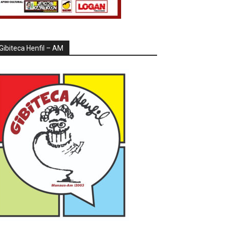
Gibiteca Henfil – AM