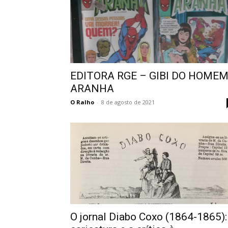
EDITORA RGE – GIBI DO HOMEM
ARANHA
O Ralho
-
8 de agosto de 2021
O jornal Diabo Coxo (1864-1865):