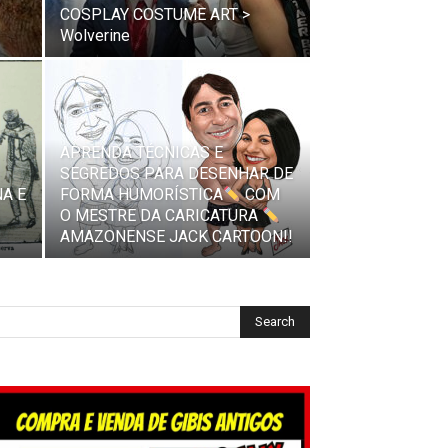
COSPLAY COSTUME ART >
Wolverine
APRENDA TÉCNICAS E
SEGREDOS PARA DESENHAR DE
NA E
FORMA HUMORÍSTICA
COM
O MESTRE DA CARICATURA
AMAZONENSE JACK CARTOON!!