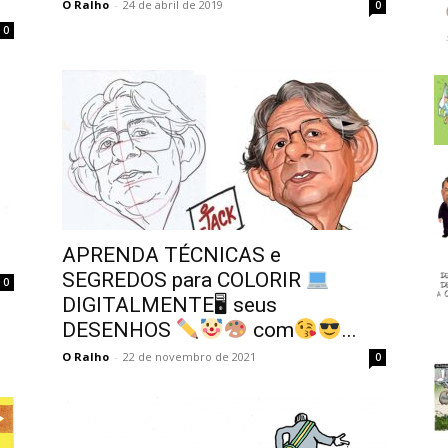
O Ralho
-
24 de abril de 2019
0
0
APRENDA TÉCNICAS e
SEGREDOS para COLORIR
0
DIGITALMENTE🖥 seus
DESENHOS
com
...
O Ralho
-
22 de novembro de 2021
0