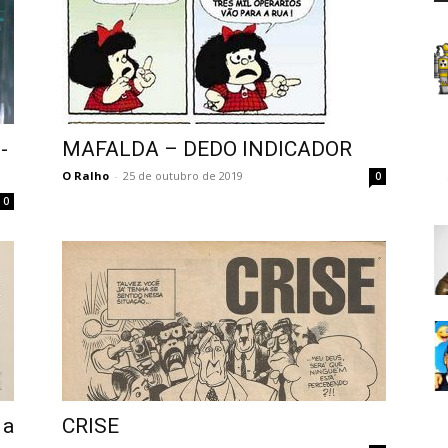
-
MAFALDA – DEDO INDICADOR
O Ralho
-
25 de outubro de 2019
0
0
 a
CRISE