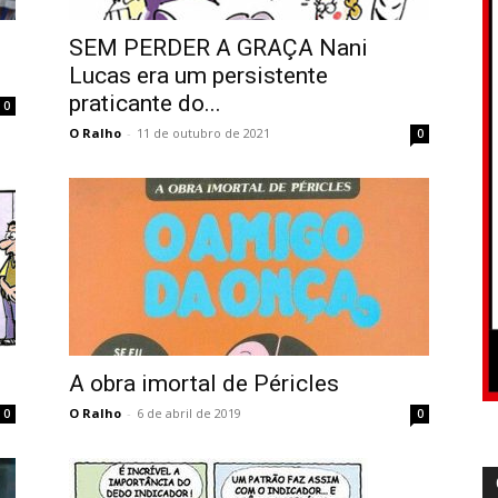
SEM PERDER A GRAÇA Nani
Lucas era um persistente
praticante do...
0
O Ralho
-
11 de outubro de 2021
0
A obra imortal de Péricles
O Ralho
-
6 de abril de 2019
0
0